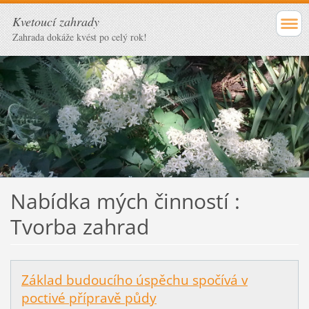
Kvetoucí zahrady
Zahrada dokáže kvést po celý rok!
Nabídka mých činností :
Tvorba zahrad
Základ budoucího úspěchu spočívá v
poctivé přípravě půdy