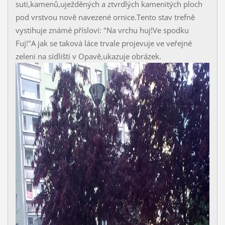
suti,kamenů,uježděných a ztvrdlých kamenitých ploch
pod vrstvou nově navezené ornice.Tento stav trefně
vystihuje známé přísloví: "Na vrchu huj!Ve spodku
Fuj!"A jak se taková láce trvale projevuje ve veřejné
zeleni na sídlišti v Opavě,ukazuje obrázek.