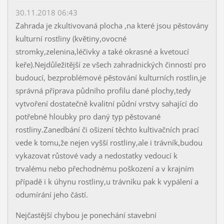
30.11.2018 06:43
Zahrada je zkultivovaná plocha ,na které jsou pěstovány
kulturní rostliny (květiny,ovocné
stromky,zelenina,léčivky a také okrasné a kvetoucí
keře).Nejdůležitější ze všech zahradnických činností pro
budoucí, bezproblémové pěstování kulturních rostlin,je
správná příprava půdního profilu dané plochy,tedy
vytvoření dostatečně kvalitní půdní vrstvy sahající do
potřebné hloubky pro daný typ pěstované
rostliny.Zanedbání či ošizení těchto kultivačních prací
vede k tomu,že nejen vyšší rostliny,ale i trávník,budou
vykazovat růstové vady a nedostatky vedoucí k
trvalému nebo přechodnému poškození a v krajním
případě i k úhynu rostliny,u trávníku pak k vypálení a
odumírání jeho částí.
Nejčastější chybou je ponechání stavební