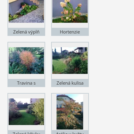
Zelená výplň
Hortenzie
Travina s
Zelená kulisa
trvalkami
Zelené křivky
Arálie v květu