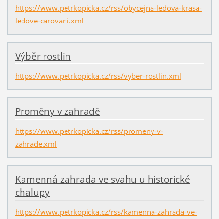
https://www.petrkopicka.cz/rss/obycejna-ledova-krasa-
ledove-carovani.xml
Výběr rostlin
https://www.petrkopicka.cz/rss/vyber-rostlin.xml
Proměny v zahradě
https://www.petrkopicka.cz/rss/promeny-v-
zahrade.xml
Kamenná zahrada ve svahu u historické
chalupy
https://www.petrkopicka.cz/rss/kamenna-zahrada-ve-