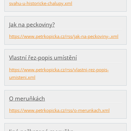
svahu-u-historicke-chalupy.xml
Jak na peckoviny?
https://www.petrkopicka.cz/rss/jak-na-peckoviny-.xml
Vlastní řez-popis umístění
https://www.petrkopicka.cz/rss/vlastni-rez-popis-
umisteni.xml
O meruňkách
https://www.petrkopicka.cz/rss/o-merunkach.xml