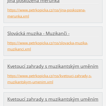
Jiná poškozená meruňka
https://www.petrkopicka.cz/rss/jina-poskozena-
merunka.xml
Slovácká muzika - Muzikanči -
https://www.petrkopicka.cz/rss/slovacka-muzika-
muzikanci.xml
Kvetoucí zahrady s muzikantským uměním
https://www.petrkopicka.cz/rss/kvetouci-zahrady-s-
muzikantskym-umenim.xml
Kvetoucí zahrady s muzikantským uměním