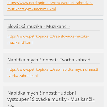
https://www.petrkopicka.cz/rss/kvetouci-zahrady-s-
muzikantskym-umenim1.xml
Slovácká muzika - Muzikanči -
https://www.petrkopicka.cz/rss/slovacka-muzika-
muzikanci1.xml
Nabídka mých činností : Tvorba zahrad
https://www.petrkopicka.cz/rss/nabidka-mych-cinnosti-
tvorba-zahrad.xml
Nabídka mých činností:Hudební
vystoupení Slovácké muziky - Muzikanči -
z.s.